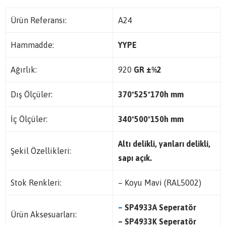
Ürün Referansı:
A24
Hammadde:
YYPE
Ağırlık:
920
GR ±%2
Dış Ölçüler:
370*525*170h mm
İç Ölçüler:
340*500*150h mm
Altı delikli, yanları delikli,
Şekil Özellikleri:
sapı açık.
Stok Renkleri:
– Koyu Mavi (RAL5002)
–
SP4933A Seperatör
Ürün Aksesuarları:
– SP4933K Seperatör