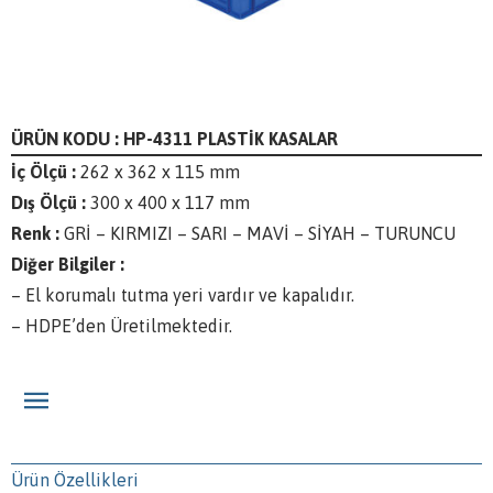
ÜRÜN KODU : HP-4311 PLASTİK KASALAR
İç Ölçü :
262 x 362 x 115 mm
Dış Ölçü :
300 x 400 x 117 mm
Renk :
GRİ – KIRMIZI – SARI – MAVİ – SİYAH – TURUNCU
Diğer Bilgiler :
– El korumalı tutma yeri vardır ve kapalıdır.
– HDPE’den Üretilmektedir.
Ürün Özellikleri