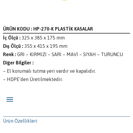
ÜRÜN KODU : HP-270-K PLASTİK KASALAR
İç Ölçü :
325 x 385 x 175 mm
Dış Ölçü :
355 x 415 x 195 mm
Renk :
GRİ – KIRMIZI – SARI – MAVİ – SİYAH – TURUNCU
Diğer Bilgiler :
– El korumalı tutma yeri vardır ve kapalıdır.
– HDPE’den Üretilmektedir.
Ürün Özellikleri