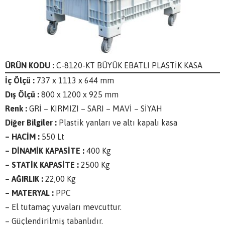
ÜRÜN KODU :
C-8120-KT BÜYÜK EBATLI PLASTİK KASA
İç Ölçü :
737 x 1113 x 644 mm
Dış Ölçü :
800 x 1200 x 925 mm
Renk :
GRİ – KIRMIZI – SARI – MAVİ – SİYAH
Diğer Bilgiler :
Plastik yanları ve altı kapalı kasa
– HACİM :
550 Lt
– DİNAMİK KAPASİTE :
400 Kg
– STATİK KAPASİTE :
2500 Kg
– AĞIRLIK :
22,00 Kg
– MATERYAL :
PPC
– El tutamaç yuvaları mevcuttur.
– Güçlendirilmiş tabanlıdır.